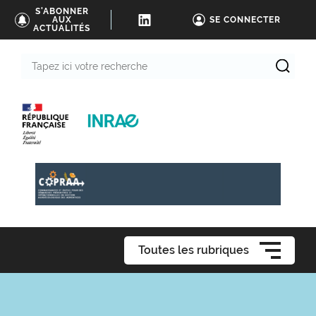
S'ABONNER
AUX
SE CONNECTER
ACTUALITÉS
Tapez
ici
votre
recherche
Toutes les rubriques